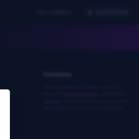
TOP 5 CASINO'S
GECERTIFICEERD
Disclaimer
Wat kost gokken jou? Stop op tijd. 18+.
Meer info:
loketkansspel.nl
, zelf uitsluiten
Cruks.nl
. De inhoud van deze pagina mag
niet gedeeld worden met minderjarigen.